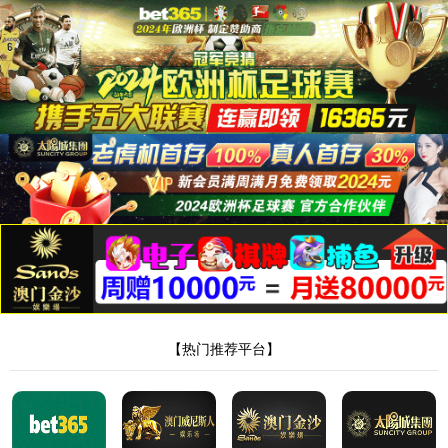
|
|
繁
404错误，页面不
见了。。。