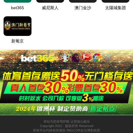
电话：0898-36656666
传真：0898-36656666
地址：海南省海口市美兰区国兴大道
3号互联网金融大厦C座20-23楼
邮编：570100
举报电话：0898-36617688
扫描关注微信公众号
信访地址：海南省海口市美兰区国兴
大道 3号互联网金融大厦C座21楼
Powered by
amg·新葡萄88833
©2008-2026
hnhold.cn
版权所有 © 2012 amg·新葡萄88833
琼ICP备08000093号-1