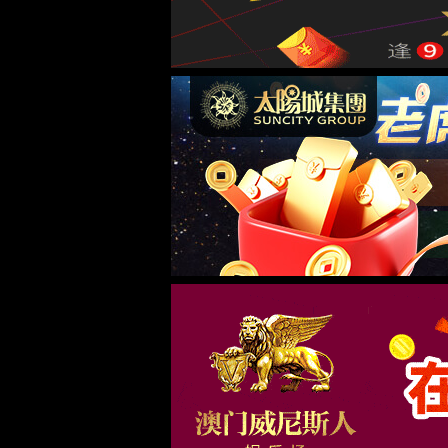
公司总邮箱：hnhold@hnhold.c
邮 编：570204
电 话：0898-36656666
传 真：0898-36680700
地址：海南省海口市美兰区国兴