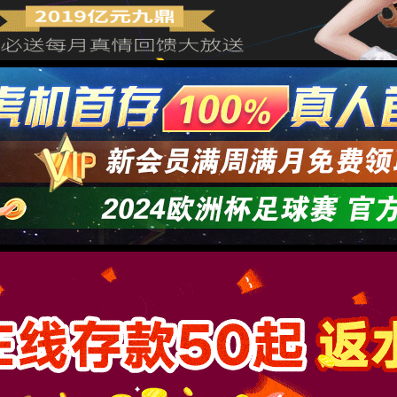
n
大道3号互联网金融大厦C座20-23楼