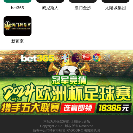
电话：0898-36656666
传真：0898-36656666
地址：海南省海口市美兰区国兴大道
3号互联网金融大厦C座20-23楼
邮编：570100
举报电话：0898-36617688
扫描关注微信公众号
信访地址：海南省海口市美兰区国兴
大道 3号互联网金融大厦C座21楼
Powered by
amg·新葡萄88833
©2008-2026
hnhold.cn
版权所有 © 2012 amg·新葡萄88833
琼ICP备08000093号-1