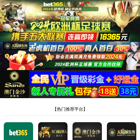
|
|
繁
404错误，页面不
见了。。。