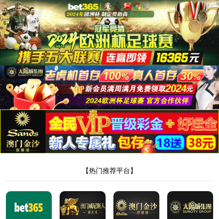
|
|
繁
404错误，页面不
见了。。。