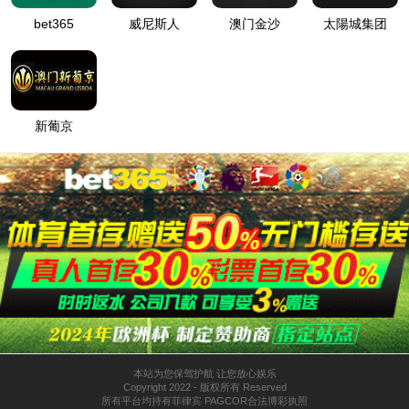
电话：0898-36656666
传真：0898-36656666
地址：海南省海口市美兰区国兴大道
3号互联网金融大厦C座20-23楼
邮编：570100
举报电话：0898-36617688
扫描关注微信公众号
信访地址：海南省海口市美兰区国兴
大道 3号互联网金融大厦C座21楼
Powered by
amg·新葡萄88833
©2008-2026
hnhold.cn
版权所有 © 2012 amg·新葡萄88833
琼ICP备08000093号-1